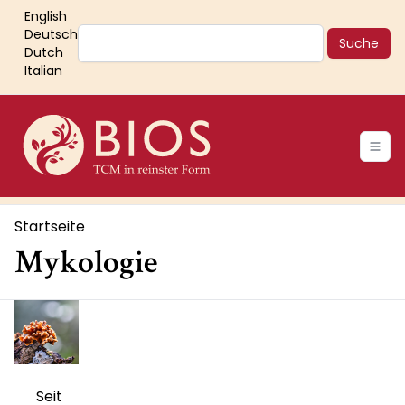
Direkt
English
zum
Suche
Deutsch
Inhalt
Dutch
Italian
Main
navigation
Pfadnavigation
Startseite
Mykologie
Seit