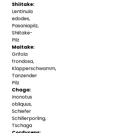
Shiitake:
Lentinula
edodes,
Pasaniapilz,
Shiitake-
Pilz
Maitake:
Grifola
frondosa,
Klapperschwamm,
Tanzender
Pilz
Chaga:
Inonotus
obliquus,
Schiefer
Schillerporling,
Tschaga
Cordyceps: