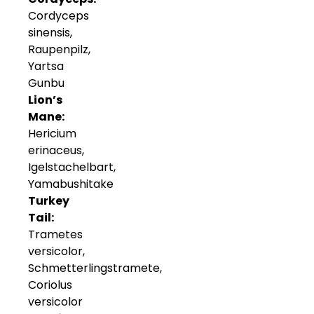
Cordyceps
sinensis,
Raupenpilz,
Yartsa
Gunbu
Lion’s
Mane:
Hericium
erinaceus,
Igelstachelbart,
Yamabushitake
Turkey
Tail:
Trametes
versicolor,
Schmetterlingstramete,
Coriolus
versicolor