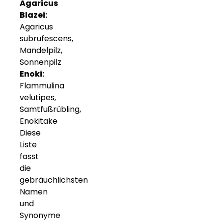
Agaricus
Blazei:
Agaricus
subrufescens,
Mandelpilz,
Sonnenpilz
Enoki:
Flammulina
velutipes,
Samtfußrübling,
Enokitake
Diese
Liste
fasst
die
gebräuchlichsten
Namen
und
Synonyme