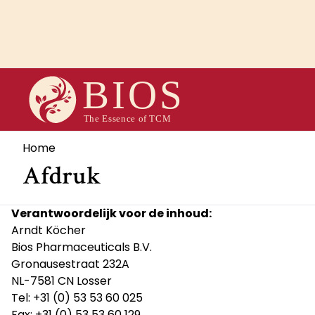
Overslaan
en
naar
de
inhoud
gaan
Kruimelpad
Home
Afdruk
Verantwoordelijk voor de inhoud:
Arndt Köcher
Bios Pharmaceuticals B.V.
Gronausestraat 232A
NL-7581 CN Losser
Tel: +31 (0) 53 53 60 025
Fax: +31 (0) 53 53 60 129